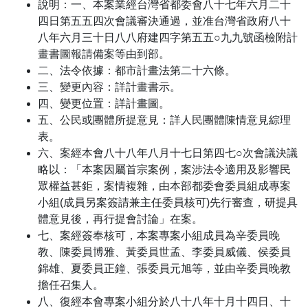
說明：一、本案業經台灣省都委會八十七年六月二十
四日第五五四次會議審決通過，並准台灣省政府八十
八年六月三十日八八府建四字第五五○九九號函檢附計
畫書圖報請備案等由到部。
二、法令依據：都市計畫法第二十六條。
三、變更內容：詳計畫書示。
四、變更位置：詳計畫圖。
五、公民或團體所提意見：詳人民團體陳情意見綜理
表。
六、案經本會八十八年八月十七日第四七○次會議決議
略以：「本案因屬首宗案例，案涉法令適用及影響民
眾權益甚鉅，案情複雜，由本部都委會委員組成專案
小組(成員另案簽請兼主任委員核可)先行審查，研提具
體意見後，再行提會討論」在案。
七、案經簽奉核可，本案專案小組成員為辛委員晚
教、陳委員博雅、黃委員世孟、李委員威儀、侯委員
錦雄、夏委員正鐘、張委員元旭等，並由辛委員晚教
擔任召集人。
八、復經本會專案小組分於八十八年十月十四日、十