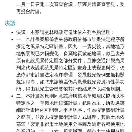
二月十日召開二次審查會議，研獲具體審查意見，爰
再提會討論。
決議
決議：本案請雲林縣政府儘速依左列各點辦理：
一、本計畫案原係雲林縣政府依都市計畫法定程序所
擬定之風景特定區計畫，因九二一震災後，當地地形
地貌景觀已大幅變化，多屬地質敏感地區，似已喪失
原有劃設風景特定區之部分要件，且據交通部觀光局
列席代表說明該風景特定區計畫廢止或變更與否，仍
應依都市計畫法定程序辦理，發展觀光條例並無相關
規定程序，如將來該地區仍具風景觀光資源特性與功
能，得由觀光主管機關依其評鑑結果予以綜合規劃。
二、本計畫案原則同意該府與當地草嶺居民協商以本
特定區之「草嶺地區細部計畫」範圍為主，所勘選該
細部計畫區內可開發之平坦地區，作為擬定鄉街計畫
之範圍，並改以擬定鄉街計畫方式辦理，其餘土地依
部頒「製定非都市土地使用分區圖及編定各種使用地
作業須知」十、（六）規定辦理非都市土地使用分區