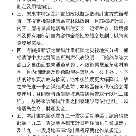
劃定及用地編定。
三、未來本特定區計畫如改以擬定鄉街計畫方式辦理
時，其擬定機關建議為雲林縣政府，且該鄉街計畫之
內容，應考量當地居民居住安全、經濟生存、環境保
育及原有細部計畫內容作全盤性整體之規劃，以符實
際發展需要。
四、有關擬新訂之鄉街計畫範圍之災後地質分析，據
經濟部中央地質調查所列席代表說明：「雖然草嶺大
崩山之自由面並未通過草嶺，不致於擴展至草嶺村地
區，且內湖斷層及鹿窟斷層在該地區一公里外，唯下
伏的錦水頁岩較為軟弱，遇水後強度更大幅降低，故
在未做進一步之詳細調查前，本地區僅可供低度之開
發使用，且開發時西側陡坡應設緩衝帶或予以地工加
強」，故將來該鄉街計畫之開發建設應依照辦理，以
維居民生命、財產安全。
五、本計畫範圍係屬九二一震災受災地區，該府得依
部頒「九二一震災地區都市計畫程序簡化作業規定」
及「九二一震災地區區域計畫程序簡化作業規定」，