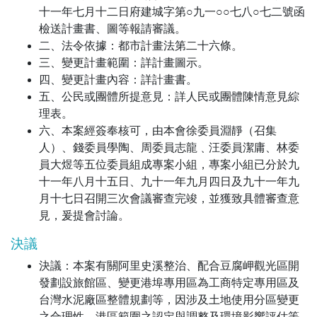
十一年七月十二日府建城字第○九一○○七八○七二號函
檢送計畫書、圖等報請審議。
二、法令依據：都市計畫法第二十六條。
三、變更計畫範圍：詳計畫圖示。
四、變更計畫內容：詳計畫書。
五、公民或團體所提意見：詳人民或團體陳情意見綜
理表。
六、本案經簽奉核可，由本會徐委員淵靜（召集
人）、錢委員學陶、周委員志龍﹑汪委員潔庸、林委
員大煜等五位委員組成專案小組，專案小組已分於九
十一年八月十五日、九十一年九月四日及九十一年九
月十七日召開三次會議審查完竣，並獲致具體審查意
見，爰提會討論。
決議
決議：本案有關阿里史溪整治、配合豆腐岬觀光區開
發劃設旅館區、變更港埠專用區為工商特定專用區及
台灣水泥廠區整體規劃等，因涉及土地使用分區變更
之合理性、港區範圍之認定與調整及環境影響評估等