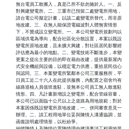
無台電員工敢搬入，真是己所不欲勿施於人。一、反
對興建變電所。二、三重市已預留二處變電所用地，
請台電公司擬定計畫，以該二處變電所替代，而非原
地改建。三、在無人能保證電磁波對人體無害情形
下，不贊成設立變電所。一、本公司變電所規劃均以
區域供電為導向，配合社區化分散設置，本案以既設
變電所原地改建，且未擴大興建，對社區居民影響經
評估應為最小的地點。二、變電技術不斷進步，本變
更案之提出主要的目的即在藉由改建，提供最新屋內
式安全機組與設備，以穩定電力供應，重拾居民信心
與認同。三、本案變電所緊鄰本公司三重服務所，平
日員工近二十六人在此提供服務，內配置之宿舍均有
線路巡檢人員值班進駐，並無本公司員工無人敢進駐
情形。四、凡計畫新增設之變電所，配合管線容量，
本公司已以面臨十公尺以上之道路為用地規範；對於
本案因係既設變電所原地改建，一、併同審查意見一
辦理。二、請工程用地單位妥與陳情人溝通協調，並
函復說明處理情形，以杜紛爭。
編號陳情人及陳情位置陳情理由建議事項工程用地單