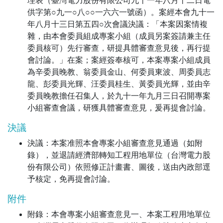
理表（臺灣電力股份有限公司九十一年八月十二日電
供字第○九一○八○○一六六一號函）。案經本會九十一
年八月十三日第五四○次會議決議：「本案因案情複
雜，由本會委員組成專案小組（成員另案簽請兼主任
委員核可）先行審查，研提具體審查意見後，再行提
會討論。」在案；案經簽奉核可，本案專案小組成員
為辛委員晚教、翁委員金山、何委員東波、周委員志
龍、彭委員光輝、汪委員桂生、黃委員光輝，並由辛
委員晚教擔任召集人，於九十一年九月三日召開專案
小組審查會議，研獲具體審查意見，爰再提會討論。
決議
決議：本案准照本會專案小組審查意見通過（如附
錄），並退請經濟部轉知工程用地單位（台灣電力股
份有限公司）依照修正計畫書、圖後，送由內政部逕
予核定，免再提會討論。
附件
附錄：本會專案小組審查意見一、本案工程用地單位