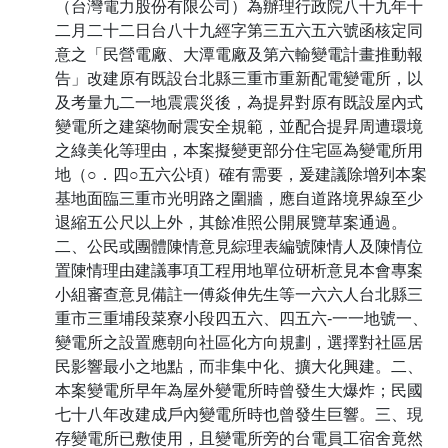
（台灣電力股份有限公司）為辦理行政院八十九年十
二月二十二日台八十九經字第三五六五六號函核定同
意之「民營電廠、大潭電廠及第六輸變電計畫推動報
告」改建原有既設台北縣三重市重新配電變電所，以
及考量九二一地震震災後，為提昇對原有既設屋內式
變電所之建築物耐震安全規範，並配合提昇周遭環境
之綠美化等理由，本案擬變更部分住宅區為變電所用
地（○．四○五六公頃）確有需要，爰建議除增列本案
基地面臨三重市光明路之圍牆，應自道路境界線至少
退縮五公尺以上外，其餘准照公開展覽草案通過。
二、公民或團體陳情意見綜理表編號陳情人及陳情位
置陳情理由建議事項工程用地單位研析意見本會專案
小組審查意見備註一傅焱伸先生等一六六人台北縣三
重市三重埔段菜寮小段四五六、四五六-一一地號一、
變電所之設置應朝向社區化方向規劃，選擇對社區居
民影響最小之地點，而非集中化、擴大化興建。二、
本案變電所早年為屋外變電所時曾發生大爆炸；民國
七十八年改建成戶內變電所時也曾發生巨響。三、現
存變電所已敷使用，且變電所旁的台電員工宿舍竟然