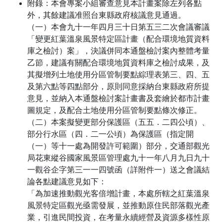
附錄：本會專案小組審查意見本計畫案除左列各點
外，其餘建議准照台東縣政府核議意見通過。
（一）本會九十一年四月三十日第五三二次會議審議
「變更紅葉溫泉風景特定區計畫（配合環境地質資料
庫之檢討）案」，決議併同本通盤檢討案內整體考量
乙節，建議有關配合環境地質資料庫之檢討成果，及
其擬增列土地使用分區管制要點綜理表第三、四、五
及第六點等四點部分，原則同意採納台東縣政府所提
意見，並納入本通盤檢討案計畫書及套繪於都市計畫
圖規定，及配合土地使用分區管制要點條次修正。
（二）本案擬變更部分保護區（五五．二四公頃）、
部分行水區（四．二一公頃）為保護區（指定開
（一）等十一處為開發許可範圍）部分，交通部觀光
局花東縱谷國家風景區管理處九十一年八月九日九十
一觀谷企字第三一一四號函（詳附件一）送之會議結
論各點建議意見如下：
「為加速推動觀光客倍增計畫，本處所轄之紅葉溫泉
風景特定區觀光亟需發展，並推動原住民部落觀光產
業，引進民間投資，在考量永續經營及資源多樣性原