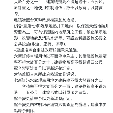
大於百分之一百，建築物簷高不得超過十．五公尺。
原計畫之土地使用管制過低，故予以放寬，以符實
際。
建議准照台東縣政府核議意見通過。
(原計畫第七條)溫泉地熱井工地內，以保護天然地熱井
資源為主，可為保護區內地形所之工程，禁止破壞地
形，改變地貌及污染水源等。可設置解說設施必要之
公共設施(步道、座椅、涼亭)。
--建議准照台東縣政府核議意見通過。
六新訂停車場用地以平面停車為主，其附屬設施建蔽
率不得大於百分之十，建築物簷高不得超過四公尺。
配合變更計畫予以更新調整訂定。
建議准照台東縣政府核議意見通過。
七新訂污水處理廠用地之建蔽率不得大於百分之四
十，容積率不得大於百分之一百，建築物簷高不得超
過十．五公尺，建築形式以斜屋頂之造型。
配合變更計畫予以更新調整訂定。
配合變更內容明細表編號六審查意見辦理，建議本要
點應予刪除。