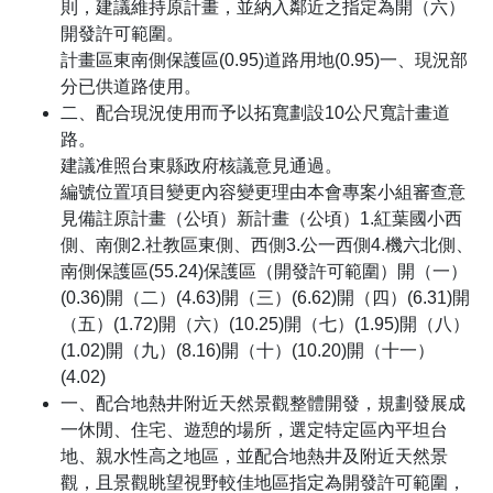
則，建議維持原計畫，並納入鄰近之指定為開（六）
開發許可範圍。
計畫區東南側保護區(0.95)道路用地(0.95)一、現況部
分已供道路使用。
二、配合現況使用而予以拓寬劃設10公尺寬計畫道
路。
建議准照台東縣政府核議意見通過。
編號位置項目變更內容變更理由本會專案小組審查意
見備註原計畫（公頃）新計畫（公頃）1.紅葉國小西
側、南側2.社教區東側、西側3.公一西側4.機六北側、
南側保護區(55.24)保護區（開發許可範圍）開（一）
(0.36)開（二）(4.63)開（三）(6.62)開（四）(6.31)開
（五）(1.72)開（六）(10.25)開（七）(1.95)開（八）
(1.02)開（九）(8.16)開（十）(10.20)開（十一）
(4.02)
一、配合地熱井附近天然景觀整體開發，規劃發展成
一休閒、住宅、遊憩的場所，選定特定區內平坦台
地、親水性高之地區，並配合地熱井及附近天然景
觀，且景觀眺望視野較佳地區指定為開發許可範圍，