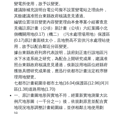
變電所使用，故予以變更。
建議除補充說明台電公司擬不設置變電站之理由外，
其餘建議准照台東縣政府核議意見通過。
編號位置項目變更內容變更理由本會專案小組審查意
見備註原計畫（公頃）新計畫（公頃）六紅葉國小北
側機關用地(0.17)（機二）（污水處理場用地）保護區
(0.17)原計畫面積太小，且地勢高不宜供污水處理站使
用，故予以配合鄰近分區變更。
據台東縣政府列席代表說明，該府刻正進行該地區污
水下水道系統之研究，為配合上開研究成果，建議准
照台東縣政府核議意見通過，俟新設用地區位經縣府
獲致具體研究成果後，應迅行依都市計畫法定程序辦
理用地變更。
七都市計畫範圍非都市土地(16.04)保護區(12.96)河川
區(1.38)道路用地(1.70)
一、原計畫圖地形與實地不符，經重新實地測量大比
例尺地形圖（一千分之一）後，依規劃原意並配合實
地現況地形調整計畫範圍線，並併相鄰土地使用劃
設。