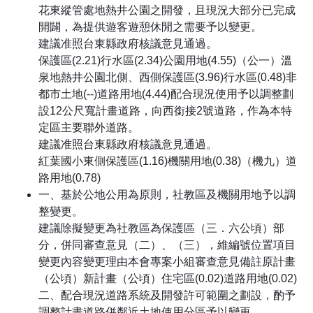
花東縱管處地熱井公園之開發，且現況大部分已完成
開闢，為提供遊客遊憩休閒之需要予以變更。
建議准照台東縣政府核議意見通過。
保護區(2.21)行水區(2.34)公園用地(4.55)（公一）溫
泉地熱井公園北側、西側保護區(3.96)行水區(0.48)非
都市土地(--)道路用地(4.44)配合現況使用予以調整劃
設12公尺寬計畫道路，向西銜接2號道路，作為本特
定區主要聯外道路。
建議准照台東縣政府核議意見通過。
紅葉國小東側保護區(1.16)機關用地(0.38)（機九）道
路用地(0.78)
一、基於公地公用為原則，社教區及機關用地予以調
整變更。
建議除擬變更為社教區為保護區（三．六公頃）部
分，併同審查意見（二）、（三），維編號位置項目
變更內容變更理由本會專案小組審查意見備註原計畫
（公頃）新計畫（公頃）住宅區(0.02)道路用地(0.02)
二、配合現況道路系統及開發許可範圍之劃設，酌予
調整計畫道路併鄰近土地使用分區予以變更。