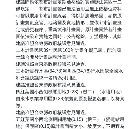
建議除應依都市計畫定期通盤檢討實施辦法第四十二
條規定：「都市計畫圖已無法適用且無正確樁位資料
可據以展繪都市計畫線者，得以新測地形圖，參酌原
計畫規劃意旨、地籍圖及實地情形，並依都市計畫擬
定或變更程序，重新製作計畫圖。原計畫圖於新計畫
圖依法發布實施之同時，公告廢除。」辦理外，其餘
建議准照台東縣政府核議意見通過。
二本計畫民國89年民國100年計畫年期已屆，配合國
土綜合開發計畫調整計畫年期。
建議准照台東縣政府核議意見通過。
三本計畫行水區(34.78)河川區(34.78)行水區依全國水
利會議決議統一名稱為河川區。
建議准照台東縣政府核議意見通過。
四紅葉國小西側機關用地(0.28)（機二）（水塔用地）
自來水事業專用區(0.28)依規劃原意變更名稱，以符實
際。
建議准照台東縣政府核議意見通過。
五紅葉國小西北側機關用地(0.15)（機三）（變電站用
地）保護區(0.15)原計畫面積太小、坡度大，不適宜為