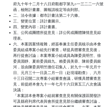
府九十年十二月十八日府觀都字第九○一三二二一六號
函，檢附計畫書、圖報請核定等由到部。
二、法令依據：都市計畫法第二十六條。
三、變更位置：詳計畫圖示。
四、變更內容：詳計畫書。
五、公民或團體所提意見：詳公民或團體陳情意見綜
理表。
六、本案因案情複雜，經簽奉兼主任委員核示由本會
委員組成專案小組先行審查，研提具體審查意見後，
再行提會討論；本案專案小組成員為陳委員明竺、徐
委員淵靜、夏前委員鑄九、賴委員美蓉、陳前委員銀
河，並由陳委員明竺擔任召集人，於九十一年元月十
日、元月三十一日及二月一日（赴現場勘查）、六月
十三日召開二次專案小組審查會議，研獲具體審查意
見，前提經本會九十一年七月十六日第五三八次會議
決議：
「本案請本會專案小組就審查意見有關保護區開發許
可及縣府列席代表與會所提意見部分繼續審查討論，