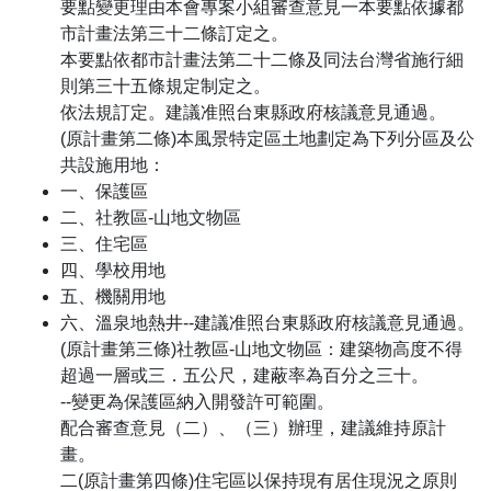
要點變更理由本會專案小組審查意見一本要點依據都
市計畫法第三十二條訂定之。
本要點依都市計畫法第二十二條及同法台灣省施行細
則第三十五條規定制定之。
依法規訂定。建議准照台東縣政府核議意見通過。
(原計畫第二條)本風景特定區土地劃定為下列分區及公
共設施用地：
一、保護區
二、社教區-山地文物區
三、住宅區
四、學校用地
五、機關用地
六、溫泉地熱井--建議准照台東縣政府核議意見通過。
(原計畫第三條)社教區-山地文物區：建築物高度不得
超過一層或三．五公尺，建蔽率為百分之三十。
--變更為保護區納入開發許可範圍。
配合審查意見（二）、（三）辦理，建議維持原計
畫。
二(原計畫第四條)住宅區以保持現有居住現況之原則