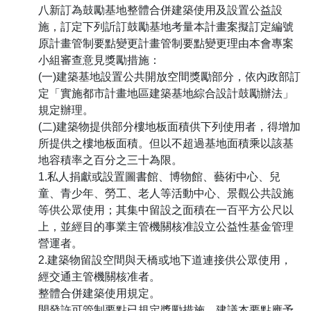
八新訂為鼓勵基地整體合併建築使用及設置公益設
施，訂定下列訢訂鼓勵基地考量本計畫案擬訂定編號
原計畫管制要點變更計畫管制要點變更理由本會專案
小組審查意見獎勵措施：
(一)建築基地設置公共開放空間獎勵部分，依內政部訂
定「實施都市計畫地區建築基地綜合設計鼓勵辦法」
規定辦理。
(二)建築物提供部分樓地板面積供下列使用者，得增加
所提供之樓地板面積。但以不超過基地面積乘以該基
地容積率之百分之三十為限。
1.私人捐獻或設置圖書館、博物館、藝術中心、兒
童、青少年、勞工、老人等活動中心、景觀公共設施
等供公眾使用；其集中留設之面積在一百平方公尺以
上，並經目的事業主管機關核准設立公益性基金管理
營運者。
2.建築物留設空間與天橋或地下道連接供公眾使用，
經交通主管機關核准者。
整體合併建築使用規定。
開發許可管制要點已規定獎勵措施，建議本要點應予