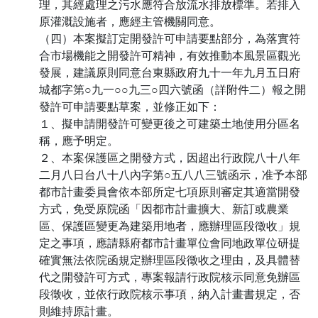
理，其經處理之污水應符合放流水排放標準。若排入
原灌溉設施者，應經主管機關同意。
（四）本案擬訂定開發許可申請要點部分，為落實符
合市場機能之開發許可精神，有效推動本風景區觀光
發展，建議原則同意台東縣政府九十一年九月五日府
城都字第○九一○○九三○四六號函（詳附件二）報之開
發許可申請要點草案，並修正如下：
１、擬申請開發許可變更後之可建築土地使用分區名
稱，應予明定。
２、本案保護區之開發方式，因超出行政院八十八年
二月八日台八十八內字第○五八八三號函示，准予本部
都市計畫委員會依本部所定七項原則審定其適當開發
方式，免受原院函「因都市計畫擴大、新訂或農業
區、保護區變更為建築用地者，應辦理區段徵收」規
定之事項，應請縣府都市計畫單位會同地政單位研提
確實無法依院函規定辦理區段徵收之理由，及具體替
代之開發許可方式，專案報請行政院核示同意免辦區
段徵收，並依行政院核示事項，納入計畫書規定，否
則維持原計畫。