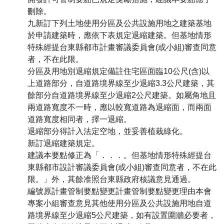
刪除。
九新訂下列土地使用分區及公共設施用地之建築基地
於申請建築時，應依下表規定退縮建築。但基地情形
特殊經提台東縣都市計畫審議委員會(或小組)審查同意
者，不在此限。
分區及用地別退縮規定備註住宅區面臨10公尺(含)以
上道路部分，自道路境界線至少退縮3.3公尺建築，其
餘部分自道路境界線至少退縮2公尺建築。如屬角地且
兩道路寬度不一時，應以較寬道路為退縮面，而兩面
道路寬度相同者，擇一退縮。
退縮部分得計入法定空地，並妥善植栽綠化。
新訂退縮建築規定。
建議本要點修正為「．．．。但基地情形特殊經提台
東縣都市設計審議委員會(或小組)審查同意者，不在此
限。」外，其餘准照台東縣政府核議意見通過。
編號原計畫管制要點變更計畫管制要點變更理由本會
專案小組審查意見其他使用分區及公共設施用地自道
路境界線至少退縮5公尺建築，如有設置圍牆必要者，