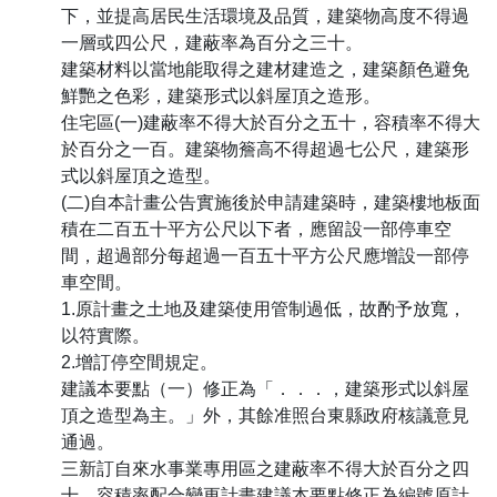
下，並提高居民生活環境及品質，建築物高度不得過
一層或四公尺，建蔽率為百分之三十。
建築材料以當地能取得之建材建造之，建築顏色避免
鮮艷之色彩，建築形式以斜屋頂之造形。
住宅區(一)建蔽率不得大於百分之五十，容積率不得大
於百分之一百。建築物簷高不得超過七公尺，建築形
式以斜屋頂之造型。
(二)自本計畫公告實施後於申請建築時，建築樓地板面
積在二百五十平方公尺以下者，應留設一部停車空
間，超過部分每超過一百五十平方公尺應增設一部停
車空間。
1.原計畫之土地及建築使用管制過低，故酌予放寬，
以符實際。
2.增訂停空間規定。
建議本要點（一）修正為「．．．，建築形式以斜屋
頂之造型為主。」外，其餘准照台東縣政府核議意見
通過。
三新訂自來水事業專用區之建蔽率不得大於百分之四
十，容積率配合變更計畫建議本要點修正為編號原計