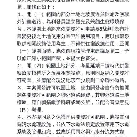
見，並修正如下：
１、開（一）範圍內部分土地之坡度過於陡峭及無聯
外計畫道路，為利發展溫泉觀光及兼顧生態環境保
育，本範圍土地將來依開發許可申請要點辦理都市計
畫變更後之土地使用分區容許使用項目，應以供溫泉
取供相關設施使用為主，不得供住宿設施使用；至開
（一）範圍面積，應依前項該管理處建議意見二，予
以修正縮小範圍面積，並提大會審決。
２、開（四）範圍土地部分，考量延續日據時代供警
察療養招待所之溫泉相關設施，原則同意納入開發許
可範圍，並應配合現況地形至少規劃二條聯外道路。
３、本案開發許可範圍土地，應由開發者自行負擔開
闢各開發許可範圍之聯外道路經費，其聯外道路土地
權屬，應自願捐獻予縣府或鄉公所，並配合審查意見
（四）辦理。
４、本案擬同意之保護區供開發許可範圍，應設置相
關污水處理設施，並依下水道法規定設置專用下水道
系統及管理組織，並應採用雨水與污水分流方式處