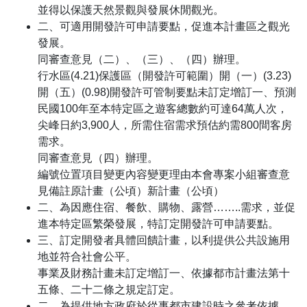
並得以保護天然景觀與發展休閒觀光。
二、可適用開發許可申請要點，促進本計畫區之觀光
發展。
同審查意見（二）、（三）、（四）辦理。
行水區(4.21)保護區（開發許可範圍）開（一）(3.23)
開（五）(0.98)開發許可管制要點未訂定增訂一、預測
民國100年至本特定區之遊客總數約可達64萬人次，
尖峰日約3,900人，所需住宿需求預估約需800間客房
需求。
同審查意見（四）辦理。
編號位置項目變更內容變更理由本會專案小組審查意
見備註原計畫（公頃）新計畫（公頃）
二、為因應住宿、餐飲、購物、露營……..需求，並促
進本特定區繁榮發展，特訂定開發許可申請要點。
三、訂定開發者具體回饋計畫，以利提供公共設施用
地並符合社會公平。
事業及財務計畫未訂定增訂一、依據都市計畫法第十
五條、二十二條之規定訂定。
二、為提供地方政府於從事都市建設時之參考依據。