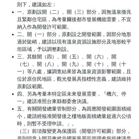
則下，建議如左：
一、原劃設開（二）、開（三）部分，因無溫泉徵兆
且緊鄰住宅區，為考量爾後都市發展機能需要，不宜
納入作為開發許可範圍。
二、開（一）部分，原劃設之開發範圍，因部分地形
過於陡峭，建請以現有溫泉資源設施部分及地形較平
坦區域，予以調整劃設。
三、其餘開（四）、開（五）、開（六）、開
（七）、開（八）、開（九）、開（十）、開（十
一）等八處，據調查結果皆為溫泉資源影響範圍，且
位於原住民地區，觀光發展具指標性意義，建請維持
原劃設範圍。
四、另為考量本特定區未來發展需要，『機六、停
一』建請准照台東縣都委會決議。
五、有關開發總量管制部分，為因應開發範圍面積縮
小，建請經核准開發後之樓地板面積總量超過六公頃
時，則暫不受理申請。」。
（三）前項擬變更為保護區（開發許可範圍）部分，
原則同意上開花東縱谷國家風景區管理處所提建議意