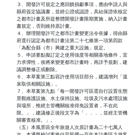
３、開發許可規定之應回饋捐獻事項，應由申請人與
縣府簽定協議書，並經公證或認證，具結保證依核定
之都市計畫及所提整體開發計畫限期實施，納入計畫
書規定，否則維持原計畫。
４、辦理開發許可之都市計畫變更法令依據，得由縣
府逕行認定為都市計畫法第二十七條第一項第四款
「為配合縣（市）興建之重大設施」規定。
５、申請要點擬訂定之使用強度等相關基地條件，宜
力求彈性，俟將來變更都市計畫時，再詳予規劃，建
議調整修正或刪除。
６、本草案第三點容許使用項目部分，建議增列「溫
泉取供相關設施」。
７、本草案第九點「每一開發許可區需自行設置生態
景觀維護設施、水土保持設施、垃圾及污水處理設施
與場所，惟經主管機關核准得免設置者，不在此
限。」，建議修正後段文字為「．．．，並經主管機
關審查核准。」。
（五）本風景區全年旅遊人次原計畫為二十七萬人
次，本通盤檢討案推估至民國一百年本計畫區之遊客