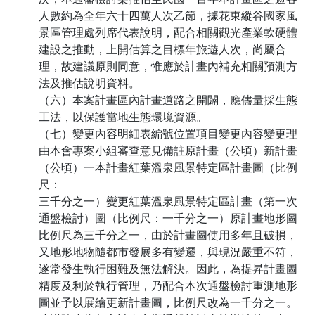
人數約為全年六十四萬人次乙節，據花東縱谷國家風
景區管理處列席代表說明，配合相關觀光產業軟硬體
建設之推動，上開估算之目標年旅遊人次，尚屬合
理，故建議原則同意，惟應於計畫內補充相關預測方
法及推估說明資料。
（六）本案計畫區內計畫道路之開闢，應儘量採生態
工法，以保護當地生態環境資源。
（七）變更內容明細表編號位置項目變更內容變更理
由本會專案小組審查意見備註原計畫（公頃）新計畫
（公頃）一本計畫紅葉溫泉風景特定區計畫圖（比例
尺：
三千分之一）變更紅葉溫泉風景特定區計畫（第一次
通盤檢討）圖（比例尺：一千分之一）原計畫地形圖
比例尺為三千分之一，由於計畫圖使用多年且破損，
又地形地物隨都市發展多有變遷，與現況嚴重不符，
遂常發生執行困難及無法解決。因此，為提昇計畫圖
精度及利於執行管理，乃配合本次通盤檢討重測地形
圖並予以展繪更新計畫圖，比例尺改為一千分之一。