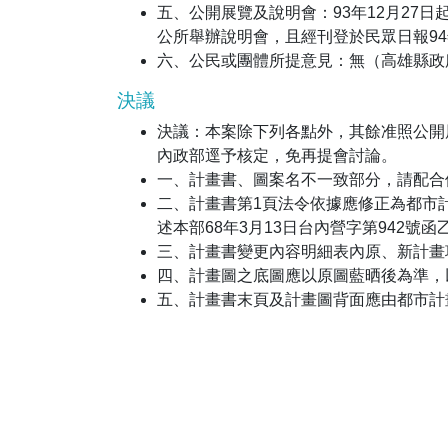
五、公開展覽及說明會：93年12月27日
公所舉辦說明會，且經刊登於民眾日報94年1
六、公民或團體所提意見：無（高雄縣政府94
決議
決議：本案除下列各點外，其餘准照公開
內政部逕予核定，免再提會討論。
一、計畫書、圖案名不一致部分，請配合
二、計畫書第1頁法令依據應修正為都市計
述本部68年3月13日台內營字第942
三、計畫書變更內容明細表內原、新計畫
四、計畫圖之底圖應以原圖藍晒後為準，
五、計畫書末頁及計畫圖背面應由都市計