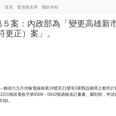
首頁
委員會名單
關於本站
事項-第５案：內政部為「變更高雄
符更正）案」。
－橋頭六九仟伏輸電線路第19號至21號等3座既設鐵塔之都市
22日南區電收字第9309－0910號函檢送計畫書、圖到部，
第3款。