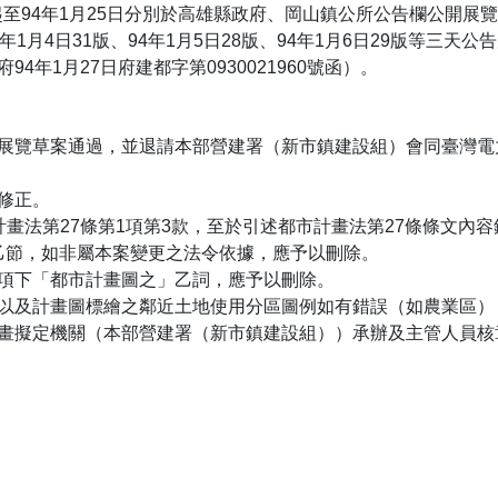
起至94年1月25日分別於高雄縣政府、岡山鎮公所公告欄公開展覽
月4日31版、94年1月5日28版、94年1月6日29版等三天公
年1月27日府建都字第0930021960號函）。
展覽草案通過，並退請本部營建署（新市鎮建設組）會同臺灣電
修正。
畫法第27條第1項第3款，至於引述都市計畫法第27條條文內
號函乙節，如非屬本案變更之法令依據，應予以刪除。
項下「都市計畫圖之」乙詞，應予以刪除。
以及計畫圖標繪之鄰近土地使用分區圖例如有錯誤（如農業區）
畫擬定機關（本部營建署（新市鎮建設組））承辦及主管人員核