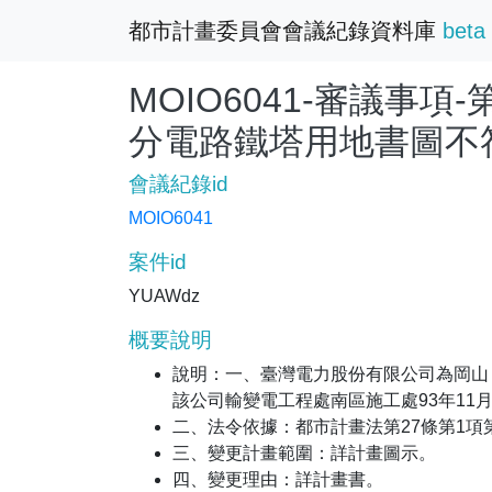
都市計畫委員會會議紀錄資料庫
beta
MOIO6041-審議
分電路鐵塔用地書圖不
會議紀錄id
MOIO6041
案件id
YUAWdz
概要說明
說明：一、臺灣電力股份有限公司為岡山
該公司輸變電工程處南區施工處93年11月
二、法令依據：都市計畫法第27條第1項
三、變更計畫範圍：詳計畫圖示。
四、變更理由：詳計畫書。