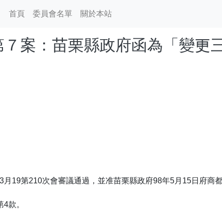
首頁
委員會名單
關於本站
事項-第７案：苗栗縣政府函為「變
月19第210次會審議通過，並准苗栗縣政府98年5月15日府商都字
第4款。