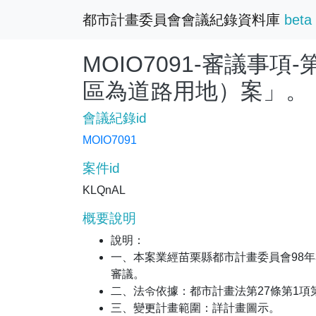
都市計畫委員會會議紀錄資料庫
beta
MOIO7091-審議
區為道路用地）案」。
會議紀錄id
MOIO7091
案件id
KLQnAL
概要說明
說明：
一、本案業經苗栗縣都市計畫委員會98年3
審議。
二、法令依據：都市計畫法第27條第1項
三、變更計畫範圍：詳計畫圖示。