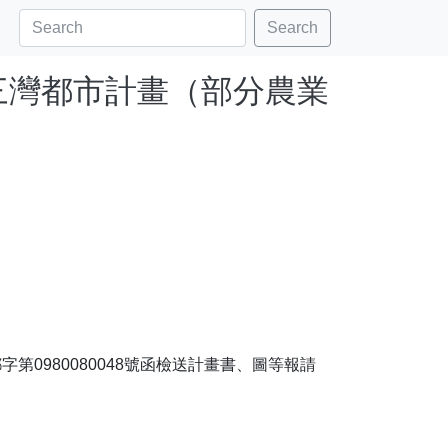
Search
更三灣都市計畫（部分農業
第0980080048號函檢送計畫書、圖等報請