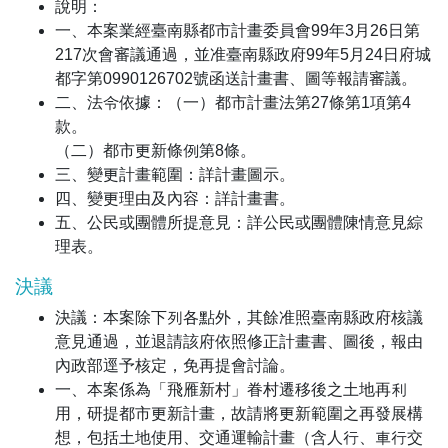
說明：
一、本案業經臺南縣都市計畫委員會99年3月26日第
217次會審議通過，並准臺南縣政府99年5月24日府城
都字第0990126702號函送計畫書、圖等報請審議。
二、法令依據：（一）都市計畫法第27條第1項第4
款。
（二）都市更新條例第8條。
三、變更計畫範圍：詳計畫圖示。
四、變更理由及內容：詳計畫書。
五、公民或團體所提意見：詳公民或團體陳情意見綜
理表。
決議
決議：本案除下列各點外，其餘准照臺南縣政府核議
意見通過，並退請該府依照修正計畫書、圖後，報由
內政部逕予核定，免再提會討論。
一、本案係為「飛雁新村」眷村遷移後之土地再利
用，研提都市更新計畫，故請將更新範圍之再發展構
想，包括土地使用、交通運輸計畫（含人行、車行交