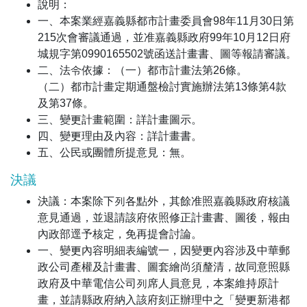
說明：
一、本案業經嘉義縣都市計畫委員會98年11月30日第
215次會審議通過，並准嘉義縣政府99年10月12日府
城規字第0990165502號函送計畫書、圖等報請審議。
二、法令依據：（一）都市計畫法第26條。
（二）都市計畫定期通盤檢討實施辦法第13條第4款
及第37條。
三、變更計畫範圍：詳計畫圖示。
四、變更理由及內容：詳計畫書。
五、公民或團體所提意見：無。
決議
決議：本案除下列各點外，其餘准照嘉義縣政府核議
意見通過，並退請該府依照修正計畫書、圖後，報由
內政部逕予核定，免再提會討論。
一、變更內容明細表編號一，因變更內容涉及中華郵
政公司產權及計畫書、圖套繪尚須釐清，故同意照縣
政府及中華電信公司列席人員意見，本案維持原計
畫，並請縣政府納入該府刻正辦理中之「變更新港都