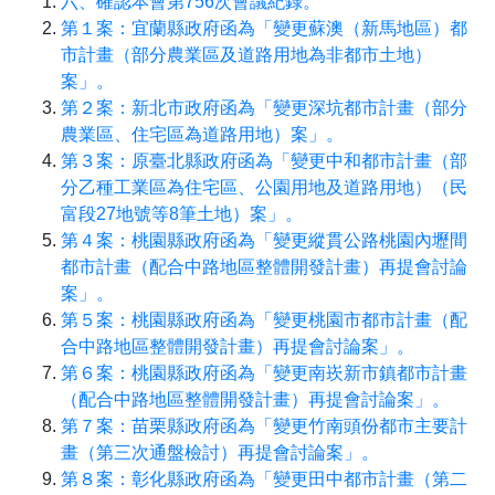
六、確認本會第756次會議紀錄。
第１案：宜蘭縣政府函為「變更蘇澳（新馬地區）都
市計畫（部分農業區及道路用地為非都市土地）
案」。
第２案：新北市政府函為「變更深坑都市計畫（部分
農業區、住宅區為道路用地）案」。
第３案：原臺北縣政府函為「變更中和都市計畫（部
分乙種工業區為住宅區、公園用地及道路用地）（民
富段27地號等8筆土地）案」。
第４案：桃園縣政府函為「變更縱貫公路桃園內壢間
都市計畫（配合中路地區整體開發計畫）再提會討論
案」。
第５案：桃園縣政府函為「變更桃園市都市計畫（配
合中路地區整體開發計畫）再提會討論案」。
第６案：桃園縣政府函為「變更南崁新市鎮都市計畫
（配合中路地區整體開發計畫）再提會討論案」。
第７案：苗栗縣政府函為「變更竹南頭份都市主要計
畫（第三次通盤檢討）再提會討論案」。
第８案：彰化縣政府函為「變更田中都市計畫（第二