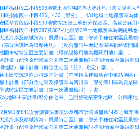
林區福林段二小段593地號土地住宅區為大專用地（國立陽明大
區指南段一小段426、430（部分）、431地號土地保護區為
安區辛亥段四小段590地號等25筆土地部分保護區、高速公路
區福林段二小段387及387-4地號等2筆土地保護區為機關用
大溪海岸及頭城濱海）風景特定區計畫（部分甲種住宅區及景觀
（部分保護區為道路用地）（配合蘆竹生命紀念園區聯絡道開闢
桃園車站特定區主要計畫（環保設施用地為機關用地）案」。
區計畫（配合金門國家公園第二次通盤檢討-烈嶼青岐至羅厝劃
湖地區）都市計畫（解除住宅區「註2」規定）案」。
路王田交流道附近特定區計畫（不包括高速鐵路台中車站地區）
都市計畫（部分住宅區及保護區為河川區，部分河川區為農業區
學城特定區主要計畫（第一次通盤檢討）」案。
店安坑地區主要計畫(部分住宅區、已開發建築密集地區、公園用
工
12月9日第841次會議審決事項涉及都市計畫通盤檢討案之辦理
大溪海岸及頭城濱海）風景特定區計畫（部分甲種住宅區及景觀
區計畫（配合金門國家公園第二次通盤檢討-烈嶼青岐至羅厝劃