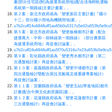
畫(部分住宅區(附)為捷運系統用地)(配合淡海輕軌運輸
系統第一期路線)主要計畫案」。
第２案：新北市政府函為「變更新莊主要計畫(『國小
十三』部分國小用地為機關用地)案」。
u7b2cuff14u6848uff1au65b0u5317u5e02u653fu5e9c
第５案：新北市政府函為「變更板橋都市計畫（配合
捷運萬大－中和－樹林線第一期路線）（部分農業區
為捷運系統用地）再提會討論案」。
u7b2cuff18u6848uff1au5f70u5316u7e23u653fu5e9c
第９案：彰化縣政府函為「變更秀水都市計畫（第二
次通盤檢討案）再提會討論案」。
第１０案：嘉義縣政府函為「變更中埔都市計畫（第
四次通盤檢討暨配合莫拉克颱風災後重建專案檢討）
再提會討論案」。
第１１案：宜蘭縣政府函為「變更五結(學進地區)都市
計畫(配合中興文化創意園區)案」。
第１２案：花蓮縣政府函為「變更花蓮都市計畫（第
三次通盤檢討）再提會討論案」。