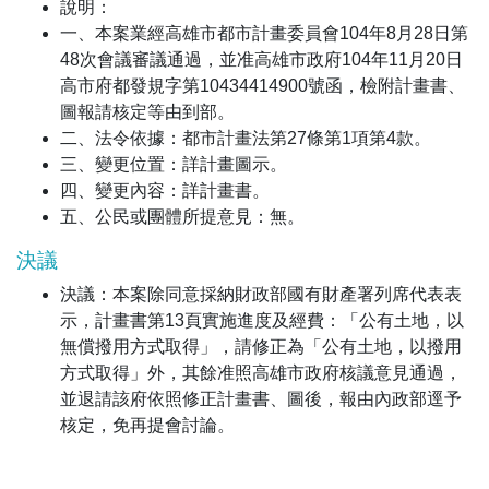
說明：
一、本案業經高雄市都市計畫委員會104年8月28日第
48次會議審議通過，並准高雄市政府104年11月20日
高市府都發規字第10434414900號函，檢附計畫書、
圖報請核定等由到部。
二、法令依據：都市計畫法第27條第1項第4款。
三、變更位置：詳計畫圖示。
四、變更內容：詳計畫書。
五、公民或團體所提意見：無。
決議
決議：本案除同意採納財政部國有財產署列席代表表
示，計畫書第13頁實施進度及經費：「公有土地，以
無償撥用方式取得」，請修正為「公有土地，以撥用
方式取得」外，其餘准照高雄市政府核議意見通過，
並退請該府依照修正計畫書、圖後，報由內政部逕予
核定，免再提會討論。