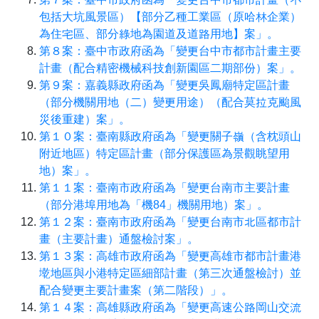
包括大坑風景區）【部分乙種工業區（原哈林企業）
為住宅區、部分綠地為園道及道路用地】案」。
第８案：臺中市政府函為「變更台中市都市計畫主要
計畫（配合精密機械科技創新園區二期部份）案」。
第９案：嘉義縣政府函為「變更吳鳳廟特定區計畫
（部分機關用地（二）變更用途）（配合莫拉克颱風
災後重建）案」。
第１０案：臺南縣政府函為「變更關子嶺（含枕頭山
附近地區）特定區計畫（部分保護區為景觀眺望用
地）案」。
第１１案：臺南市政府函為「變更台南市主要計畫
（部分港埠用地為「機84」機關用地）案」。
第１２案：臺南市政府函為「變更台南市北區都市計
畫（主要計畫）通盤檢討案」。
第１３案：高雄市政府函為「變更高雄市都市計畫港
墘地區與小港特定區細部計畫（第三次通盤檢討）並
配合變更主要計畫案（第二階段）」。
第１４案：高雄縣政府函為「變更高速公路岡山交流