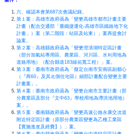
六、確認本會第687次會議紀錄。
第１案：高雄市政府函為「變更高雄市都市計畫主要
計畫（配合交通部「臺鐵捷運化-高雄市區鐵路地下化
計畫」）案（第二階段：站區及站東）」案再提會討
論案。
第２案：高雄縣政府函為「變更澄清湖特定區計畫
（部分加氣站專用區、農業區、河川區、水利用地為
道路用地）（配合縣道183線拓寬工程）」案。
第３案：臺南市政府函為「擬定台南市安南區副都心
（『商60』及其北側住宅區）細部計畫配合變更主要
計畫案」。
第４案：臺南市政府函為「變更台南市主要計畫（部
分農業區及部分『文中63』學校用地為滯洪池用地）
案」。
第５案：臺南縣政府函為「變更高速公路永康交流道
附近特定區計畫（原部分農業區變更為乙種工業區
【實施進度及經費】）」案。
第６案：臺中縣政府函為「變更台中港特定區計畫